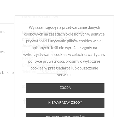
DANE KONTAKTOWE
Wyrażam zgodę na przetwarzanie danych
ыть
Let’s Woof. Sylwia Graban z siedzibą
osobowych na zasadach określonych w polityce
przy ul. Czernica 22, 58-521 w
prywatności i używanie plików cookies w niej
Jeżowie Sudeckim
,
opisanych. Jeśli nie wyrażasz zgody na
ыть
NIP:
6112556378,
wykorzystywanie cookies w celach zawartych w
REGON:
02141576
polityce prywatności, prosimy o wyłącznie
Email:
contact@lets-woof.com
cookies w przeglądarce lub opuszczenie
Telefon:
+48 533 410 049
blik ile
serwisu.
SOCIAL
ZGODA
NIE WYRAŻAM ZGODY