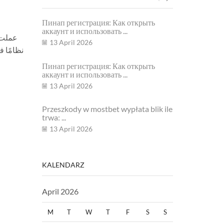
Пинап регистрация: Как открыть
Przeszkody w
аккаунт и использовать ...
trwa: ...
عملت “
13 April 2026
13 April 20
نظامًا ف
Пинап регистрация: Как открыть
аккаунт и использовать ...
12 April 20
13 April 2026
Przeszkody w mostbet wypłata blik ile
trwa: ...
13 April 2026
KALENDARZ
April 2026
M
T
W
T
F
S
S