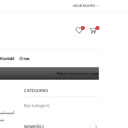
MOJE KONTO
0
0
اس
Kontakt
O nas
Return to previous page
CATEGORIES
Bez kategorii
لمستثمري
نتن
NOWOŚCI