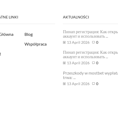
TNE LINKI
AKTUALNOŚCI
Пинап регистрация: Как откр
 Główna
Blog
аккаунт и использовать ...
13 April 2026
0
Współpraca
Пинап регистрация: Как откр
t
аккаунт и использовать ...
13 April 2026
0
Przeszkody w mostbet wypłata 
trwa: ...
13 April 2026
0