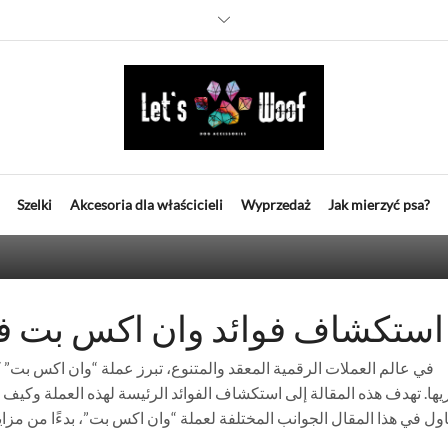
تكشاف فوائد وان اكس بت في عا
Szelki
Akcesoria dla właścicieli
Wyprzedaż
Jak mierzyć psa?
استكشاف فوائد وان اكس بت في
في عالم العملات الرقمية المعقد والمتنوع، تبرز عملة “وان اكس بت” كو
ها. تهدف هذه المقالة إلى استكشاف الفوائد الرئيسة لهذه العملة وك
اول في هذا المقال الجوانب المختلفة لعملة “وان اكس بت”، بدءًا من مزاي