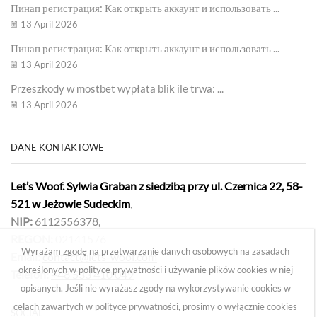
Пинап регистрация: Как открыть аккаунт и использовать ...
13 April 2026
Пинап регистрация: Как открыть аккаунт и использовать ...
13 April 2026
Przeszkody w mostbet wypłata blik ile trwa: ...
13 April 2026
DANE KONTAKTOWE
Let’s Woof. Sylwia Graban z siedzibą przy ul. Czernica 22, 58-
521 w Jeżowie Sudeckim
,
NIP:
6112556378,
REGON:
02141576
Wyrażam zgodę na przetwarzanie danych osobowych na zasadach
Email:
contact@lets-woof.com
określonych w polityce prywatności i używanie plików cookies w niej
Telefon:
+48 533 410 049
opisanych. Jeśli nie wyrażasz zgody na wykorzystywanie cookies w
celach zawartych w polityce prywatności, prosimy o wyłącznie cookies
SOCIAL