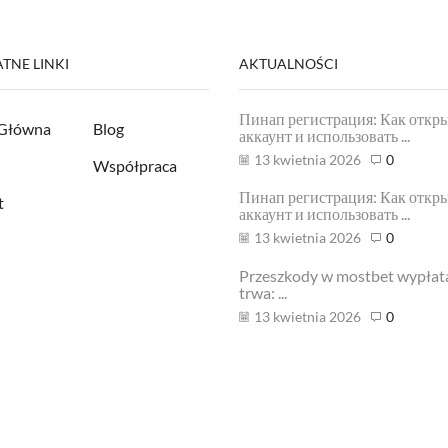
TNE LINKI
AKTUALNOŚCI
Пинап регистрация: Как откр
 Główna
Blog
аккаунт и использовать ...
13 kwietnia 2026
0
Współpraca
Пинап регистрация: Как откр
t
аккаунт и использовать ...
13 kwietnia 2026
0
Przeszkody w mostbet wypłata 
trwa: ...
13 kwietnia 2026
0