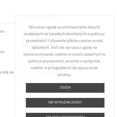
DANE KONTAKTOWE
Wyrażam zgodę na przetwarzanie danych
ыть
Let’s Woof. Sylwia Graban z siedzibą
osobowych na zasadach określonych w polityce
przy ul. Czernica 22, 58-521 w
prywatności i używanie plików cookies w niej
Jeżowie Sudeckim
,
opisanych. Jeśli nie wyrażasz zgody na
ыть
NIP:
6112556378,
wykorzystywanie cookies w celach zawartych w
REGON:
02141576
polityce prywatności, prosimy o wyłącznie
Email:
contact@lets-woof.com
cookies w przeglądarce lub opuszczenie
Telefon:
+48 533 410 049
blik ile
serwisu.
SOCIAL
ZGODA
NIE WYRAŻAM ZGODY