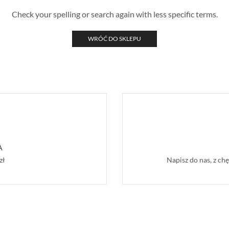
Check your spelling or search again with less specific terms.
WRÓĆ DO SKLEPU
A
zł
Napisz do nas, z c