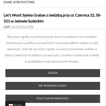
DANE KONTAKTOWE
Let’s Woof. Sylwia Graban z siedzibą przy ul. Czernica 22, 58-
521 w Jeżowie Sudeckim
,
NIP:
6112556378,
REGON:
02141576
Wyrażam zgodę na przetwarzanie danych osobowych na zasadach
Email:
contact@lets-woof.com
określonych w polityce prywatności i używanie plików cookies w niej
Telefon:
+48 533 410 049
opisanych. Jeśli nie wyrażasz zgody na wykorzystywanie cookies w
celach zawartych w polityce prywatności, prosimy o wyłącznie cookies
SOCIAL
w przeglądarce lub opuszczenie serwisu.
ZGODA
NIE WYRAŻAM ZGODY
Ⓒ 2018 Realizacja MRSolutions
POLITYKA PRYWATNOŚCI
O nas
Portfolio
Polish